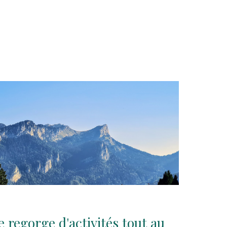
e regorge d'
activités
tout au